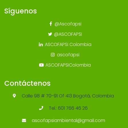
Síguenos
@Ascofapsi
@ASCOFAPSI
ASCOFAPSI Colombia
ascofapsi
ASCOFAPSIColombia
Contáctenos
Calle 98 # 70-91 Of 413 Bogotá, Colombia
Tel.: 601 766 46 26
ascofapsiambiental@gmail.com